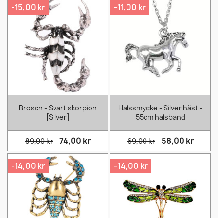
-15,00 kr
-11,00 kr
Brosch - Svart skorpion
Halssmycke - Silver häst -
[Silver]
55cm halsband
74,00 kr
58,00 kr
89,00 kr
69,00 kr
-14,00 kr
-14,00 kr