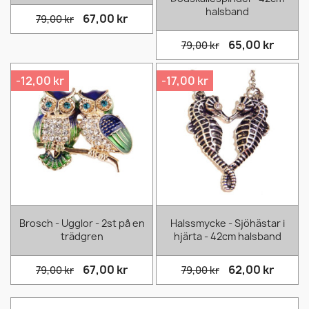
halsband
67,00 kr
79,00 kr
65,00 kr
79,00 kr
-12,00 kr
-17,00 kr
Brosch - Ugglor - 2st på en
Halssmycke - Sjöhästar i
trädgren
hjärta - 42cm halsband
67,00 kr
62,00 kr
79,00 kr
79,00 kr