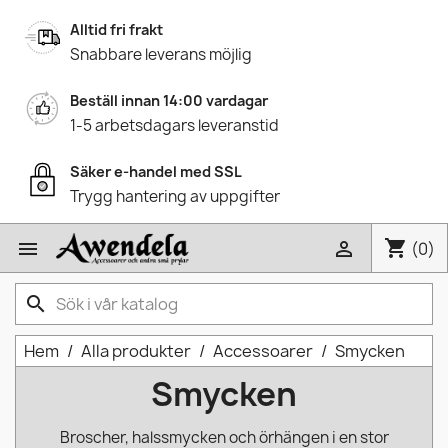
Alltid fri frakt
Snabbare leverans möjlig
Beställ innan 14:00 vardagar
1-5 arbetsdagars leveranstid
Säker e-handel med SSL
Trygg hantering av uppgifter
shopping_cart


(0)
search
Hem
Alla produkter
Accessoarer
Smycken
Smycken
Broscher, halssmycken och örhängen i en stor