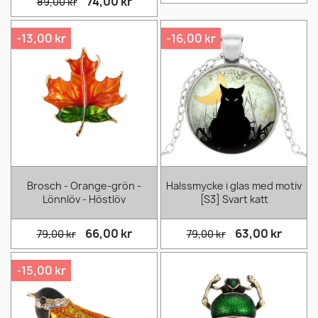
74,00 kr
89,00 kr
-13,00 kr
-16,00 kr
Brosch - Orange-grön -
Halssmycke i glas med motiv
Lönnlöv - Höstlöv
[S3] Svart katt
66,00 kr
63,00 kr
79,00 kr
79,00 kr
-15,00 kr