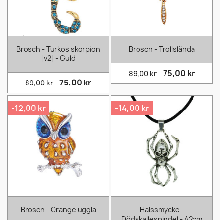
Brosch - Turkos skorpion
Brosch - Trollslända
[v2] - Guld
75,00 kr
89,00 kr
75,00 kr
89,00 kr
-12,00 kr
-14,00 kr
Brosch - Orange uggla
Halssmycke -
Dödskallespindel - 42cm