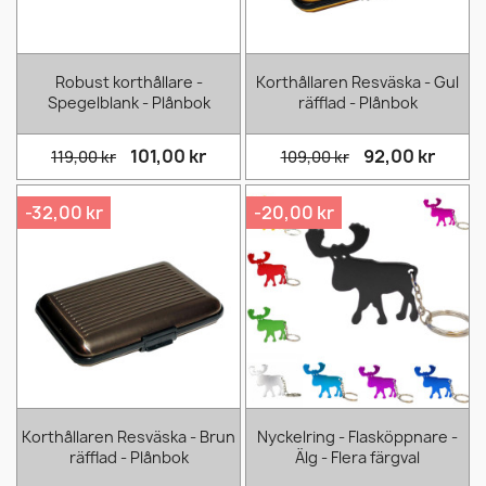
Robust korthållare -
Korthållaren Resväska - Gul
Spegelblank - Plånbok
räfflad - Plånbok
101,00 kr
92,00 kr
119,00 kr
109,00 kr
-32,00 kr
-20,00 kr
Korthållaren Resväska - Brun
Nyckelring - Flasköppnare -
räfflad - Plånbok
Älg - Flera färgval