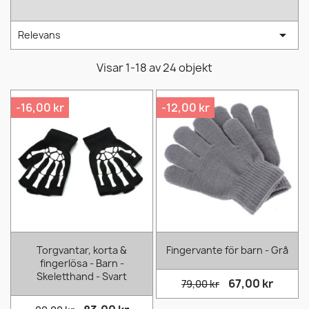

Relevans
Visar 1-18 av 24 objekt
-16,00 kr
-12,00 kr
Torgvantar, korta &
Fingervante för barn - Grå
fingerlösa - Barn -
Skeletthand - Svart
67,00 kr
79,00 kr