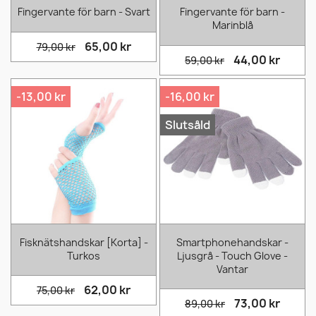
Fingervante för barn - Svart
Fingervante för barn -
Marinblå
65,00 kr
79,00 kr
44,00 kr
59,00 kr
-13,00 kr
-16,00 kr
Slutsåld
Fisknätshandskar [Korta] -
Smartphonehandskar -
Turkos
Ljusgrå - Touch Glove -
Vantar
62,00 kr
75,00 kr
73,00 kr
89,00 kr