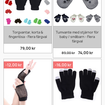
Torgvantar, korta &
Tumvante med stjärnor för
fingerlösa - Flera färgval
baby / småbarn - Flera
färgval
79,00 kr
74,00 kr
89,00 kr
-12,00 kr
-16,00 kr