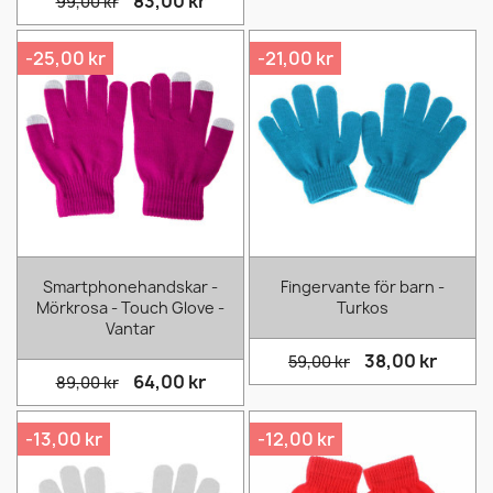
83,00 kr
99,00 kr
-25,00 kr
-21,00 kr
Smartphonehandskar -
Fingervante för barn -
Mörkrosa - Touch Glove -
Turkos
Vantar
38,00 kr
59,00 kr
64,00 kr
89,00 kr
-13,00 kr
-12,00 kr