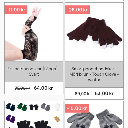
-11,00 kr
-26,00 kr
Fisknätshandskar [Långa] -
Smartphonehandskar -
Svart
Mörkbrun - Touch Glove -
Vantar
64,00 kr
75,00 kr
63,00 kr
89,00 kr
-15,00 kr