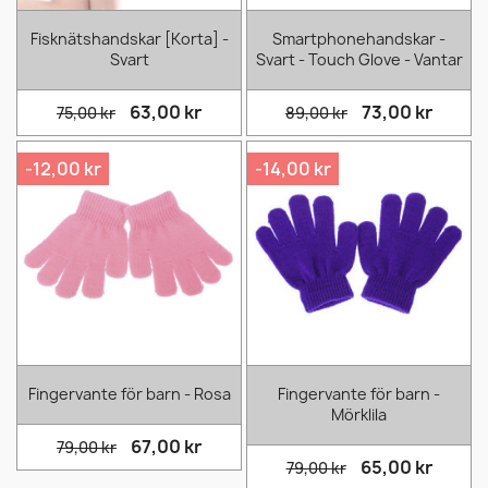
Fisknätshandskar [Korta] -
Smartphonehandskar -
Svart
Svart - Touch Glove - Vantar
63,00 kr
73,00 kr
75,00 kr
89,00 kr
-12,00 kr
-14,00 kr
Fingervante för barn - Rosa
Fingervante för barn -
Mörklila
67,00 kr
79,00 kr
65,00 kr
79,00 kr