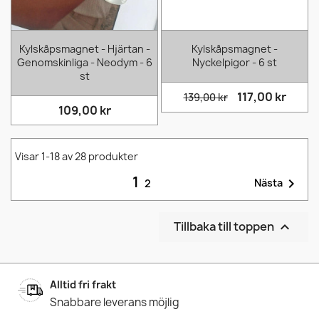
Kylskåpsmagnet - Hjärtan -
Kylskåpsmagnet -
Genomskinliga - Neodym - 6
Nyckelpigor - 6 st
st
117,00 kr
139,00 kr
109,00 kr
Visar 1-18 av 28 produkter
1

Nästa
2
Tillbaka till toppen

Alltid fri frakt
Snabbare leverans möjlig