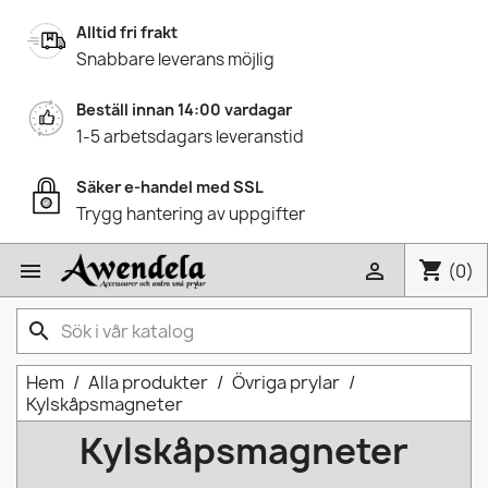
Alltid fri frakt
Snabbare leverans möjlig
Beställ innan 14:00 vardagar
1-5 arbetsdagars leveranstid
Säker e-handel med SSL
Trygg hantering av uppgifter
shopping_cart


(0)
search
Hem
Alla produkter
Övriga prylar
Kylskåpsmagneter
Kylskåpsmagneter