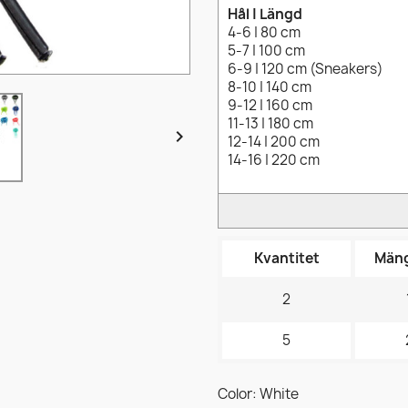
Hål | Längd
4-6 | 80 cm
5-7 | 100 cm
6-9 | 120 cm (Sneakers)
8-10 | 140 cm
9-12 | 160 cm
11-13 | 180 cm

12-14 | 200 cm
14-16 | 220 cm
Kvantitet
Mäng
2
5
Color: White