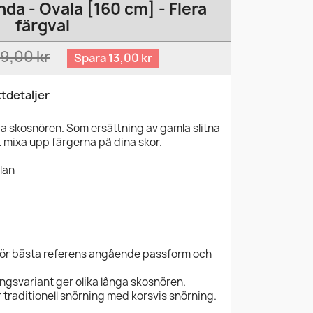
da - Ovala [160 cm] - Flera
färgval
9,00 kr
Spara 13,00 kr
tdetaljer
da skosnören. Som ersättning av gamla slitna
t mixa upp färgerna på dina skor.
llan
för bästa referens angående passform och
ingsvariant ger olika långa skosnören.
 traditionell snörning med korsvis snörning.