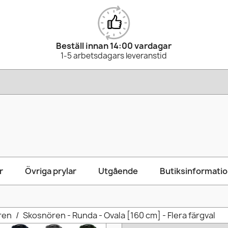
Beställ innan 14:00 vardagar
1-5 arbetsdagars leveranstid
r
Övriga prylar
Utgående
Butiksinformati
ren
Skosnören - Runda - Ovala [160 cm] - Flera färgval