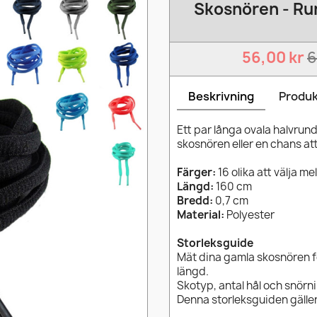
Skosnören - Run
56,00 kr
6
Beskrivning
Produk
Ett par långa ovala halvrun
skosnören eller en chans at
Färger:
16 olika att välja me
Längd:
160 cm
Bredd:
0,7 cm
Material:
Polyester
Storleksguide
Mät dina gamla skosnören 
längd.
Skotyp, antal hål och snörn
Denna storleksguiden gäller