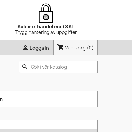
Säker e-handel med SSL
Trygg hantering av uppgifter
shopping_cart

Varukorg
(0)
Logga in
search
on