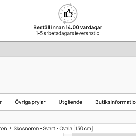
Beställ innan 14:00 vardagar
1-5 arbetsdagars leveranstid
r
Övriga prylar
Utgående
Butiksinformati
ren
Skosnören - Svart - Ovala [130 cm]