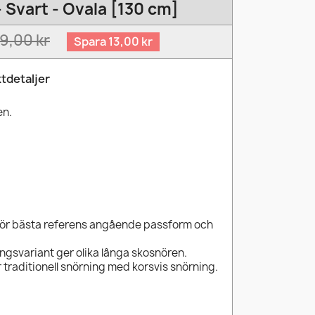
 Svart - Ovala [130 cm]
9,00 kr
Spara 13,00 kr
tdetaljer
en.
för bästa referens angående passform och
ingsvariant ger olika långa skosnören.
 traditionell snörning med korsvis snörning.