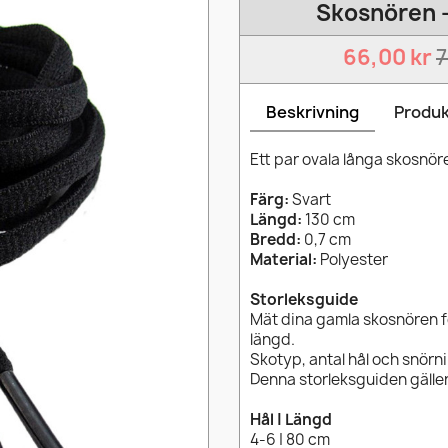
Skosnören -
66,00 kr
7
Beskrivning
Produk
Ett par ovala långa skosnör
Färg:
Svart
Längd:
130 cm
Bredd:
0,7 cm
Material:
Polyester
Storleksguide
Mät dina gamla skosnören 
längd.
Skotyp, antal hål och snörn
Denna storleksguiden gäller
Hål | Längd
4-6 | 80 cm