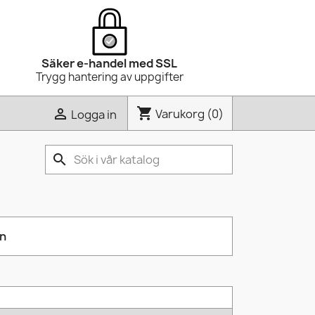
Säker e-handel med SSL
Trygg hantering av uppgifter
shopping_cart

Varukorg
(0)
Logga in
search
on