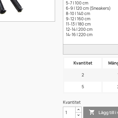
5-7 | 100 cm
6-9 | 120 cm (Sneakers)
8-10 | 140 cm
9-12 | 160 cm
11-13 | 180 cm
12-14 | 200 cm
14-16 | 220 cm
Kvantitet
Mäng
2
5
Kvantitet

Lägg till 