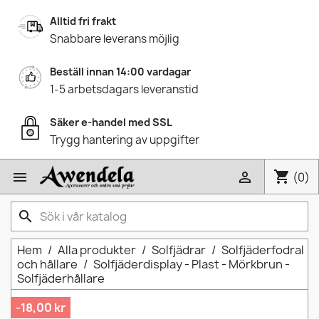
Alltid fri frakt
Snabbare leverans möjlig
Beställ innan 14:00 vardagar
1-5 arbetsdagars leveranstid
Säker e-handel med SSL
Trygg hantering av uppgifter
shopping_cart


(0)
search
Hem
Alla produkter
Solfjädrar
Solfjäderfodral
och hållare
Solfjäderdisplay - Plast - Mörkbrun -
Solfjäderhållare
-18,00 kr