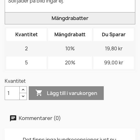
Solfjäder på bild ingår ej.
Mängdrabatter
Kvantitet
Mängdrabatt
Du Sparar
2
10%
19,80 kr
5
20%
99,00 kr
Kvantitet

Lägg till i varukorgen
Kommentarer (0)
Det finns inga kundrecensioner just nu.